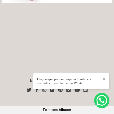
Olá, em que podemos ajudar? Sinta-se a
✕
EDESON SOUZA
/
CONTATO
vontade em me chamar no Whats.
Feito com
Alboom